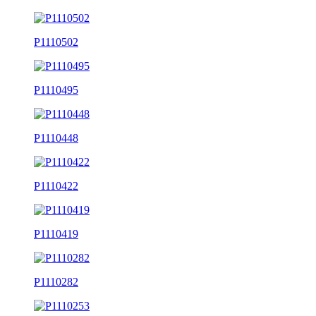
P1110502
P1110495
P1110448
P1110422
P1110419
P1110282