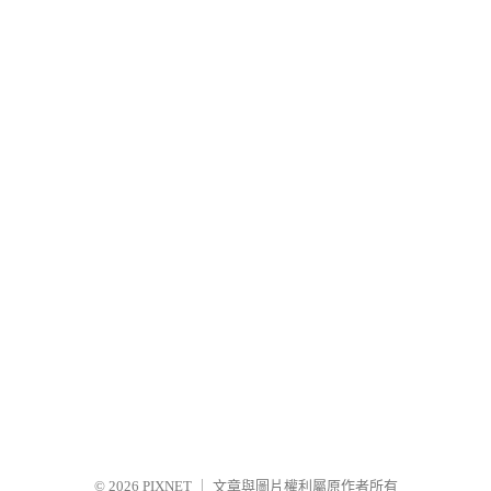
© 2026
PIXNET
｜
文章與圖片權利屬原作者所有