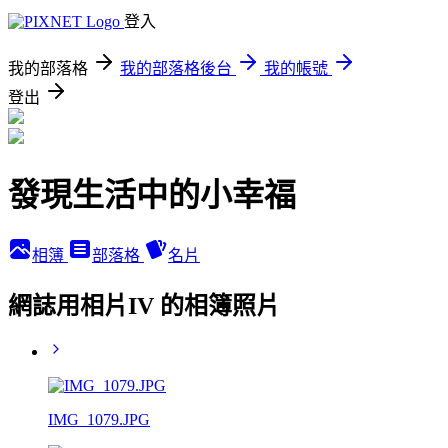
登入
我的部落格
我的部落格後台
我的帳號
登出
發現生活中的小幸福
相簿
部落格
名片
網誌用相片IV 的相簿照片
IMG_1079.JPG