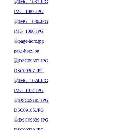
IMG_1087.JPG
IMG_1086.JPG
page-horz.jpg
DSC09307.JPG
IMG_1074.JPG
DSC09185.JPG
DSC09339.JPG