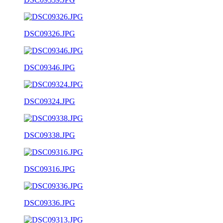
DSC09326.JPG
DSC09346.JPG
DSC09324.JPG
DSC09338.JPG
DSC09316.JPG
DSC09336.JPG