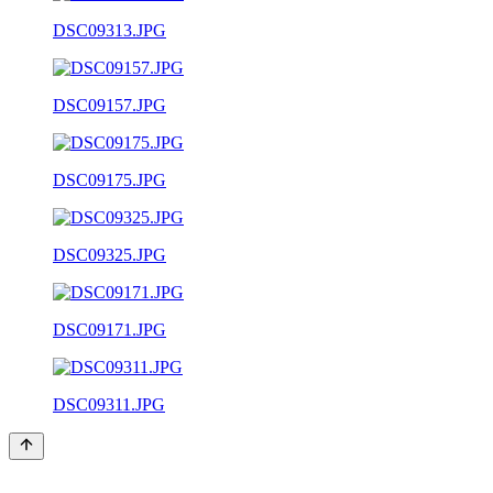
DSC09313.JPG
DSC09157.JPG
DSC09175.JPG
DSC09325.JPG
DSC09171.JPG
DSC09311.JPG