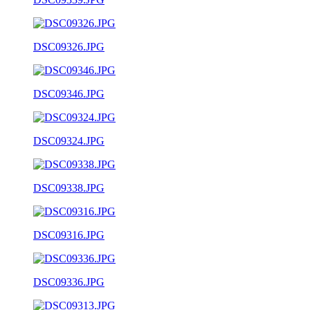
DSC09326.JPG
DSC09346.JPG
DSC09324.JPG
DSC09338.JPG
DSC09316.JPG
DSC09336.JPG