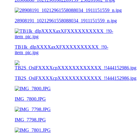
28908191_10212961558088034_1911151559_n.jpg
TB1Ik_dIpXXXXaxXFXXXXXXXXXX_!!0-
item_pic.jpg
TB2S_OslFXXXXcpXXXXXXXXXXXX_!!444152986.jpg
IMG_7800.JPG
IMG_7798.JPG