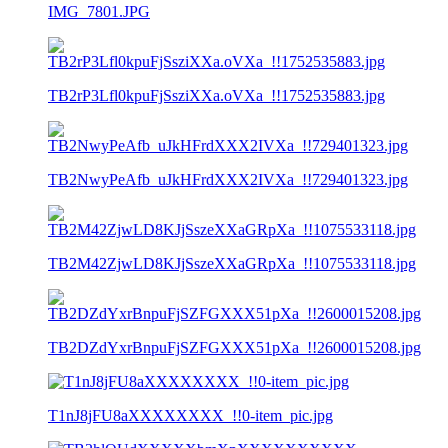
IMG_7801.JPG
TB2rP3Lfl0kpuFjSsziXXa.oVXa_!!1752535883.jpg
TB2NwyPeAfb_uJkHFrdXXX2IVXa_!!729401323.jpg
TB2M42ZjwLD8KJjSszeXXaGRpXa_!!1075533118.jpg
TB2DZdYxrBnpuFjSZFGXXX51pXa_!!2600015208.jpg
T1nJ8jFU8aXXXXXXXX_!!0-item_pic.jpg