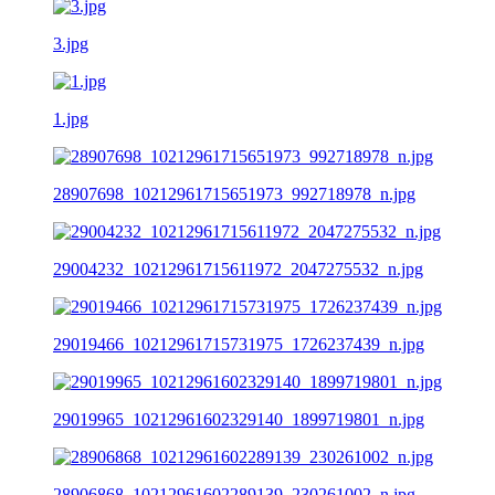
3.jpg
1.jpg
28907698_10212961715651973_992718978_n.jpg
29004232_10212961715611972_2047275532_n.jpg
29019466_10212961715731975_1726237439_n.jpg
29019965_10212961602329140_1899719801_n.jpg
28906868_10212961602289139_230261002_n.jpg