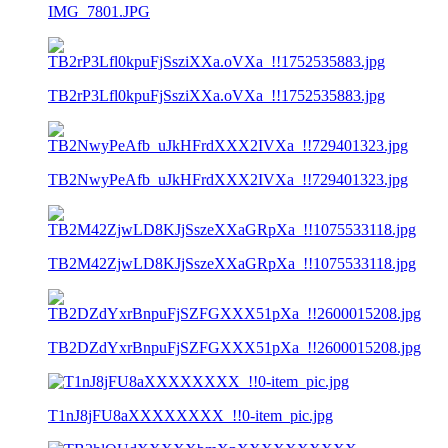
IMG_7801.JPG
TB2rP3Lfl0kpuFjSsziXXa.oVXa_!!1752535883.jpg
TB2NwyPeAfb_uJkHFrdXXX2IVXa_!!729401323.jpg
TB2M42ZjwLD8KJjSszeXXaGRpXa_!!1075533118.jpg
TB2DZdYxrBnpuFjSZFGXXX51pXa_!!2600015208.jpg
T1nJ8jFU8aXXXXXXXX_!!0-item_pic.jpg