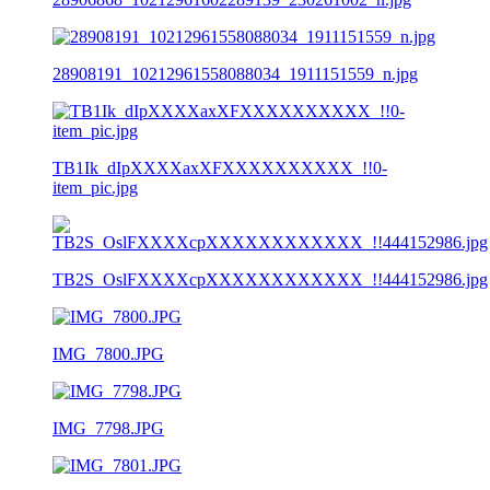
28908191_10212961558088034_1911151559_n.jpg
TB1Ik_dIpXXXXaxXFXXXXXXXXXX_!!0-
item_pic.jpg
TB2S_OslFXXXXcpXXXXXXXXXXXX_!!444152986.jpg
IMG_7800.JPG
IMG_7798.JPG