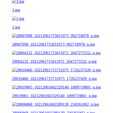
3.jpg
1.jpg
28907698_10212961715651973_992718978_n.jpg
29004232_10212961715611972_2047275532_n.jpg
29019466_10212961715731975_1726237439_n.jpg
29019965_10212961602329140_1899719801_n.jpg
28906868_10212961602289139_230261002_n.jpg