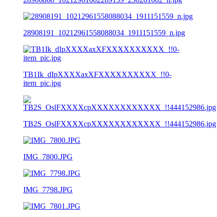
28908191_10212961558088034_1911151559_n.jpg
TB1Ik_dIpXXXXaxXFXXXXXXXXXX_!!0-
item_pic.jpg
TB2S_OslFXXXXcpXXXXXXXXXXXX_!!444152986.jpg
IMG_7800.JPG
IMG_7798.JPG