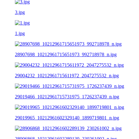
3.jpg
1.jpg
28907698_10212961715651973_992718978_n.jpg
29004232_10212961715611972_2047275532_n.jpg
29019466_10212961715731975_1726237439_n.jpg
29019965_10212961602329140_1899719801_n.jpg
28906868_10212961602289139_230261002_n.jpg