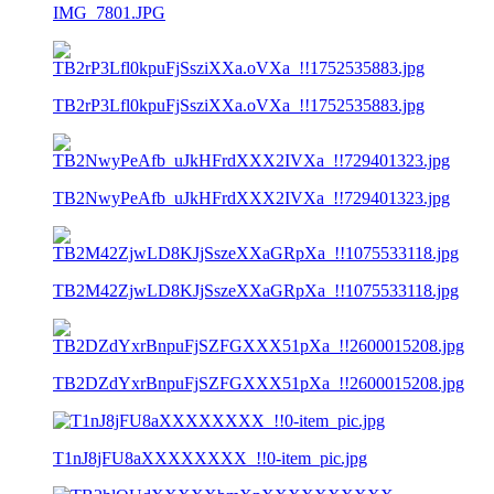
IMG_7801.JPG
TB2rP3Lfl0kpuFjSsziXXa.oVXa_!!1752535883.jpg
TB2NwyPeAfb_uJkHFrdXXX2IVXa_!!729401323.jpg
TB2M42ZjwLD8KJjSszeXXaGRpXa_!!1075533118.jpg
TB2DZdYxrBnpuFjSZFGXXX51pXa_!!2600015208.jpg
T1nJ8jFU8aXXXXXXXX_!!0-item_pic.jpg