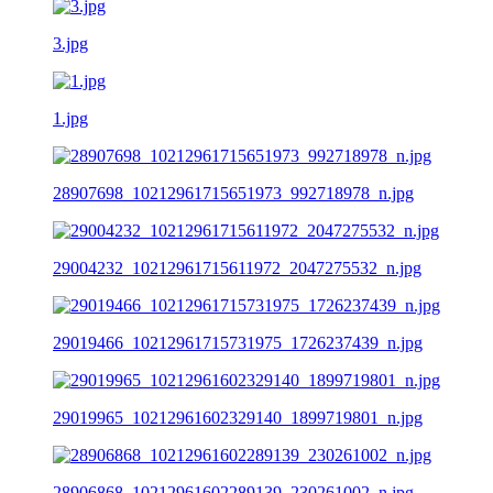
3.jpg
1.jpg
28907698_10212961715651973_992718978_n.jpg
29004232_10212961715611972_2047275532_n.jpg
29019466_10212961715731975_1726237439_n.jpg
29019965_10212961602329140_1899719801_n.jpg
28906868_10212961602289139_230261002_n.jpg