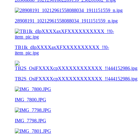
28908191_10212961558088034_1911151559_n.jpg
TB1Ik_dIpXXXXaxXFXXXXXXXXXX_!!0-
item_pic.jpg
TB2S_OslFXXXXcpXXXXXXXXXXXX_!!444152986.jpg
IMG_7800.JPG
IMG_7798.JPG