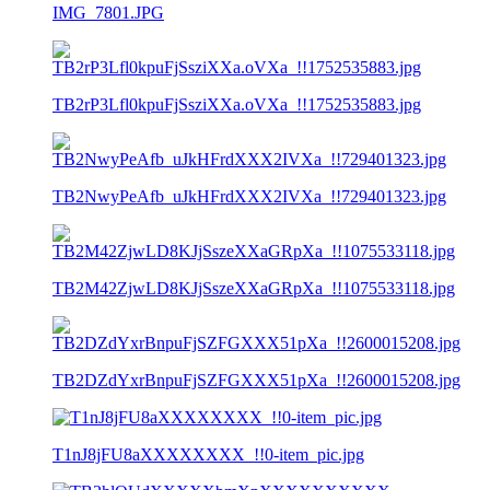
IMG_7801.JPG
TB2rP3Lfl0kpuFjSsziXXa.oVXa_!!1752535883.jpg
TB2NwyPeAfb_uJkHFrdXXX2IVXa_!!729401323.jpg
TB2M42ZjwLD8KJjSszeXXaGRpXa_!!1075533118.jpg
TB2DZdYxrBnpuFjSZFGXXX51pXa_!!2600015208.jpg
T1nJ8jFU8aXXXXXXXX_!!0-item_pic.jpg