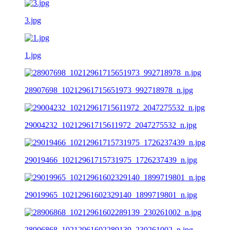
3.jpg
1.jpg
28907698_10212961715651973_992718978_n.jpg
29004232_10212961715611972_2047275532_n.jpg
29019466_10212961715731975_1726237439_n.jpg
29019965_10212961602329140_1899719801_n.jpg
28906868_10212961602289139_230261002_n.jpg