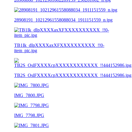
28908191_10212961558088034_1911151559_n.jpg
TB1Ik_dIpXXXXaxXFXXXXXXXXXX_!!0-
item_pic.jpg
TB2S_OslFXXXXcpXXXXXXXXXXXX_!!444152986.jpg
IMG_7800.JPG
IMG_7798.JPG