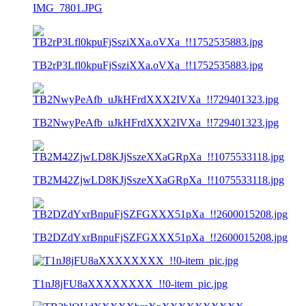
IMG_7801.JPG
TB2rP3Lfl0kpuFjSsziXXa.oVXa_!!1752535883.jpg
TB2NwyPeAfb_uJkHFrdXXX2IVXa_!!729401323.jpg
TB2M42ZjwLD8KJjSszeXXaGRpXa_!!1075533118.jpg
TB2DZdYxrBnpuFjSZFGXXX51pXa_!!2600015208.jpg
T1nJ8jFU8aXXXXXXXX_!!0-item_pic.jpg