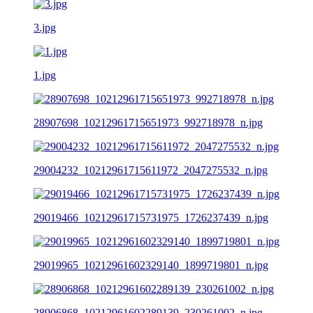
3.jpg
1.jpg
28907698_10212961715651973_992718978_n.jpg
29004232_10212961715611972_2047275532_n.jpg
29019466_10212961715731975_1726237439_n.jpg
29019965_10212961602329140_1899719801_n.jpg
28906868_10212961602289139_230261002_n.jpg