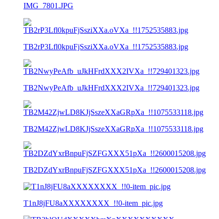
IMG_7801.JPG
TB2rP3Lfl0kpuFjSsziXXa.oVXa_!!1752535883.jpg
TB2NwyPeAfb_uJkHFrdXXX2IVXa_!!729401323.jpg
TB2M42ZjwLD8KJjSszeXXaGRpXa_!!1075533118.jpg
TB2DZdYxrBnpuFjSZFGXXX51pXa_!!2600015208.jpg
T1nJ8jFU8aXXXXXXXX_!!0-item_pic.jpg