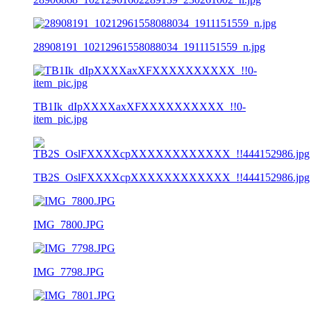
28908191_10212961558088034_1911151559_n.jpg
TB1Ik_dIpXXXXaxXFXXXXXXXXXX_!!0-
item_pic.jpg
TB2S_OslFXXXXcpXXXXXXXXXXXX_!!444152986.jpg
IMG_7800.JPG
IMG_7798.JPG