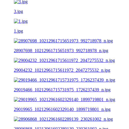
3.jpg
1.jpg
28907698_10212961715651973_992718978_n.jpg
29004232_10212961715611972_2047275532_n.jpg
29019466_10212961715731975_1726237439_n.jpg
29019965_10212961602329140_1899719801_n.jpg
28906868_10212961602289139_230261002_n.jpg