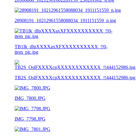
28908191_10212961558088034_1911151559_n.jpg
TB1Ik_dIpXXXXaxXFXXXXXXXXXX_!!0-
item_pic.jpg
TB2S_OslFXXXXcpXXXXXXXXXXXX_!!444152986.jpg
IMG_7800.JPG
IMG_7798.JPG