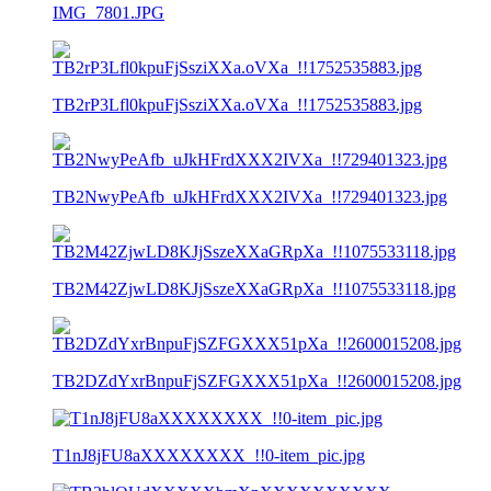
IMG_7801.JPG
TB2rP3Lfl0kpuFjSsziXXa.oVXa_!!1752535883.jpg
TB2NwyPeAfb_uJkHFrdXXX2IVXa_!!729401323.jpg
TB2M42ZjwLD8KJjSszeXXaGRpXa_!!1075533118.jpg
TB2DZdYxrBnpuFjSZFGXXX51pXa_!!2600015208.jpg
T1nJ8jFU8aXXXXXXXX_!!0-item_pic.jpg