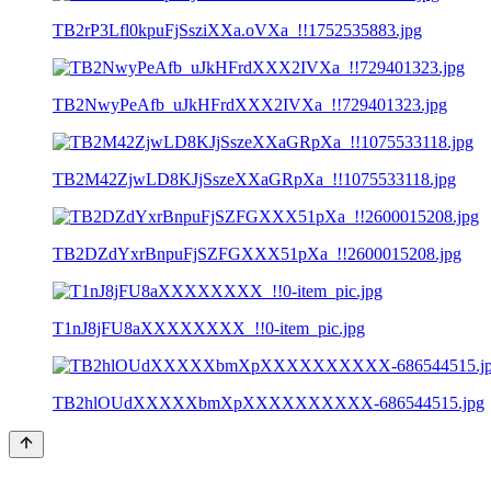
TB2rP3Lfl0kpuFjSsziXXa.oVXa_!!1752535883.jpg
TB2NwyPeAfb_uJkHFrdXXX2IVXa_!!729401323.jpg
TB2M42ZjwLD8KJjSszeXXaGRpXa_!!1075533118.jpg
TB2DZdYxrBnpuFjSZFGXXX51pXa_!!2600015208.jpg
T1nJ8jFU8aXXXXXXXX_!!0-item_pic.jpg
TB2hlOUdXXXXXbmXpXXXXXXXXXX-686544515.jpg