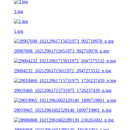
3.jpg
1.jpg
28907698_10212961715651973_992718978_n.jpg
29004232_10212961715611972_2047275532_n.jpg
29019466_10212961715731975_1726237439_n.jpg
29019965_10212961602329140_1899719801_n.jpg
28906868_10212961602289139_230261002_n.jpg