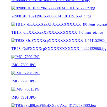
28908191_10212961558088034_1911151559_n.jpg
TB1Ik_dIpXXXXaxXFXXXXXXXXXX_!!0-item_pic.jpg
TB2S_OslFXXXXcpXXXXXXXXXXXX_!!444152986.jpg
IMG_7800.JPG
IMG_7798.JPG
IMG_7801.JPG