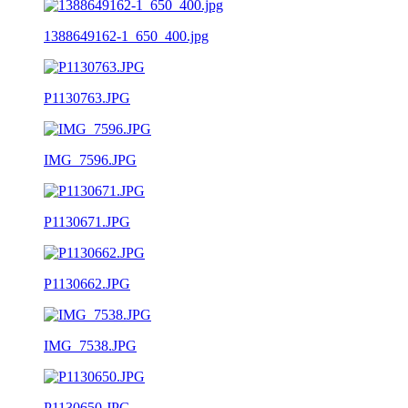
1388649162-1_650_400.jpg
P1130763.JPG
IMG_7596.JPG
P1130671.JPG
P1130662.JPG
IMG_7538.JPG
P1130650.JPG