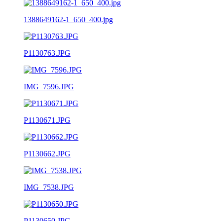
1388649162-1_650_400.jpg
P1130763.JPG
IMG_7596.JPG
P1130671.JPG
P1130662.JPG
IMG_7538.JPG
P1130650.JPG