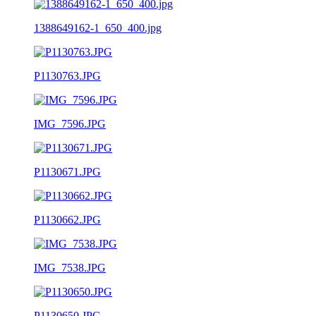
1388649162-1_650_400.jpg
P1130763.JPG
IMG_7596.JPG
P1130671.JPG
P1130662.JPG
IMG_7538.JPG
P1130650.JPG