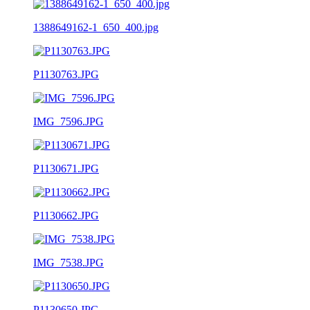
1388649162-1_650_400.jpg
P1130763.JPG
IMG_7596.JPG
P1130671.JPG
P1130662.JPG
IMG_7538.JPG
P1130650.JPG