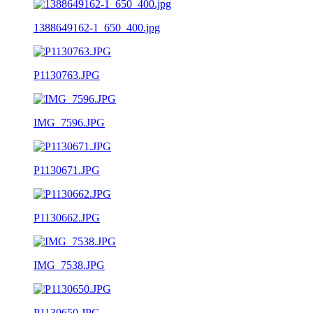
1388649162-1_650_400.jpg
P1130763.JPG
IMG_7596.JPG
P1130671.JPG
P1130662.JPG
IMG_7538.JPG
P1130650.JPG