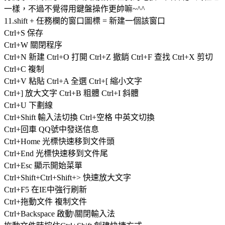
一樣，不過不覺得用鍵盤操作更帥嘛~^^
11.shift + 任務欄的窗口圖標 = 新建一個該窗口
Ctrl+S 保存
Ctrl+W 關閉程序
Ctrl+N 新建 Ctrl+O 打開 Ctrl+Z 撤銷 Ctrl+F 查找 Ctrl+X 剪切
Ctrl+C 複制
Ctrl+V 粘貼 Ctrl+A 全選 Ctrl+[ 縮小文字
Ctrl+] 放大文字 Ctrl+B 粗體 Ctrl+I 斜體
Ctrl+U 下劃線
Ctrl+Shift 輸入法切換 Ctrl+空格 中英文切換
Ctrl+回車 QQ號中發送信息
Ctrl+Home 光標快速移到文件頭
Ctrl+End 光標快速移到文件尾
Ctrl+Esc 顯示開始菜單
Ctrl+Shift+Ctrl+Shift+> 快速放大文字
Ctrl+F5 在IE中強行刷新
Ctrl+拖動文件 複制文件
Ctrl+Backspace 啟動\關閉輸入法