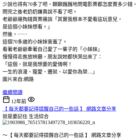
少說也得有70多了吧，顫顫巍巍地問電影票都怎麼賣多少錢，
問完之後老奶奶嫌貴說不看了吧。
老爺爺邊掏錢買票邊說「其實我根本不愛看這玩意兒，
是這個小妹妹想看。」
然後，⋯⋯
這個70多歲的小妹妹害羞了。
看著老爺爺牽著自己愛了一輩子的「小妹妹」
慢慢得走進放映廳，朋友說她都快哭出來了：
「這個，就是我想要的愛情啊！
一生的浪漫、寵愛、遷就、以愛你為榮…」
圖片來自:網路
繼續閱讀
12年前
【 每天都要記得提醒自己的一些話 】 網路文章分享
就是要記住
生活綜合
～【 每天都要記得提醒自己的一些話 】 網路文章分享