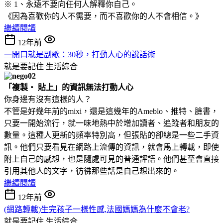
※ 1、永遠不要向任何人解釋你自己。
《因為喜歡你的人不需要，而不喜歡你的人不會相信。》
繼續閱讀
12年前
一開口就是副歌：30秒，打動人心的說話術
就是要記住
生活綜合
「複製‧ 貼上」的資訊無法打動人心
你身邊有沒有這樣的人？
不管是好幾年前的mixi，還是這幾年的Ameblo、推特、臉書，
只要一開始流行，就一味地熱中於增加讀者、追蹤者和朋友的
數量。這種人更新的頻率特別高，但張貼的卻總是一些二手資
訊。他們只要看見在網路上流傳的資訊，就會馬上轉載，即使
附上自己的感想，也是隨處可見的普通評語。他們甚至會直接
引用其他人的文字，彷彿那些話是自己想出來的。
繼續閱讀
12年前
(網路轉載)生完孩子一樣性感,法國媽媽為什麼不會老?
就是要記住
生活綜合