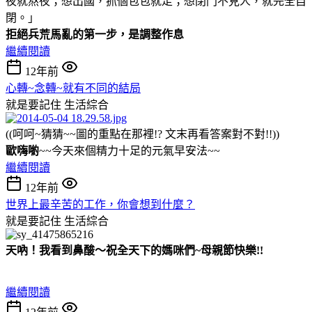
夜就熬夜；想出國，抓個包包就走；想閉門不見人，就完全自
閉。」
拒絕兵荒馬亂的第一步，是調整作息
繼續閱讀
12年前
心轉~念轉~就有不同的結局
就是要記住
生活綜合
((呵呵~猜猜~~圖的重點在那裡!? 文末再看答案對不對!!
))
歐嗨喲
~~今天來個精力十足的元氣早安法~~
繼續閱讀
12年前
世界上最辛苦的工作，你會想到什麼？
就是要記住
生活綜合
天吶！我看到鼻酸～祝全天下的媽咪們~母親節快樂!!
繼續閱讀