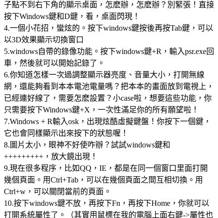
子點不到右下角的顯示桌面，怎麽辦，怎麽辦？別緊張！直接
按下Windows鍵和D鍵，看，桌面閃現！
4.一個小花招，蠻炫的。按下windows鍵按後再按Tab鍵，可以
以3D效果顯示切換窗口
5.windows自帶的錄像功能。按下windows鍵+R，輸入psr.exe回
車，然後就可以開始記錄了。
6.你知道怎樣一次過調整顯示器亮度、音量大小，打開無線
網，還能夠看到本本電池電量嗎？把本本的畫面放到電視上，
已經連好線了，需要怎麽設置？小case啦，想要這些功能，你
只需要按下Windows鍵+X，一次性滿足你的所有願望啦！
7.Windows + R輸入osk，出現炫酷虛擬鍵盤！你按下一個鍵，
它也會同樣顯示出來按下的狀態喔！
8.圖片太小，眼神不好使咋辦？試試windows鍵和
+++++++++，放大鏡出現！
9.現在很多程序，比如QQ，IE，都是在同一個窗口里面打開
幾個頁面。用Ctrl+Tab，可以在幾個頁面之間互相切換。用
Ctrl+w，可以關閉當前的頁面。
10.按下windows鍵不放，再按下Fn，再按下Home，你就可以
打開系統屬性了。（其實用鼠標在我的電腦上面右鍵->屬性也