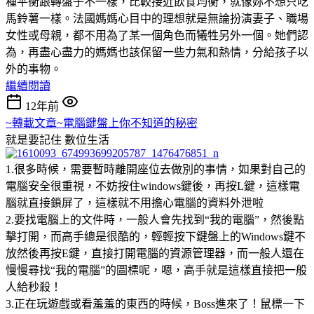
種平衡跟轉盤子不一樣，比較接近飲食均衡，就像妳不想只吃
馬鈴薯一樣。法國媽媽心目中的理想就是無論扮演妻子、職場
女性或母親，都不用為了某一個角色而犧牲另外一個。她們認
為，再盡心盡力的媽媽也該保留一些力氣和熱情，分給孩子以
外的事物。
繼續閱讀
12年前
~轉載文章~電腦鍵盤上你不知道的秘密
就是要記住
數位生活
1.很多時候，需要暫時離開座位去做別的事情，如果對自己的
電腦安全很重視，不妨按住windows鍵後，再按L鍵，這樣電
腦就直接鎖屏了，這樣就不用擔心電腦的資料外泄啦
2.要找電腦上的文件時，一般人會先找到“我的電腦”，然後點
擊打開，而高手總是很酷的，輕輕按下鍵盤上的Windows鍵不
放然後再按E鍵，直接打開電腦的資源管理器，而一般人還在
慢慢尋找“我的電腦”的圖標呢，嗯，高手就是這樣直接把一般
人給秒殺！
3.正在玩遊戲或看羞羞的東西的時候，Boss進來了！鼠標一下