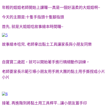
年輕的姐姐老師開始上課囉~~真是一個好溫柔的大姐姐啊~
今天的主題是:十隻手指頭十隻腳指頭
首先, 就是大姐姐唸故事繪本時間囉~
故事繪本唸完, 老師拿出黏土工具讓家長與小朋友同樂
自寶寶二歲起，就可以開始著手進行精細動作訓練，
老師要家長示範引導小朋友用手將大團的黏土用手撕捏成小片
小片
接著, 再進階到將黏土用工具桿平...讓小朋友蓋手印