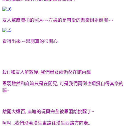
友人幫麻嘛拍的照片~~左邊的是可愛的樂樂姐姐姐哦~~
看得出來~~恩羽真的很開心
殺!! 和友人解散後, 我們母女兩仍然在館內飄
恩羽雖然和麻嘛只是在閒晃, 可是我們兩倒也還挺自得其樂的
嘛~
離開大遠百, 麻嘛的玩興完全被恩羽給挑醒了~
呵呵...我們沿著漢生東路往漢生西路方向走..