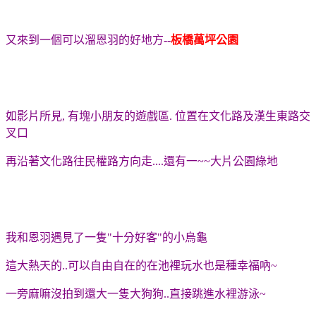
又來到一個可以溜恩羽的好地方--
板橋萬坪公園
如影片所見, 有塊小朋友的遊戲區. 位置在文化路及漢生東路交
叉口
再沿著文化路往民權路方向走....還有一~~大片公園綠地
我和恩羽遇見了一隻"十分好客"的小烏龜
這大熱天的..可以自由自在的在池裡玩水也是種幸福吶~
一旁麻嘛沒拍到還大一隻大狗狗..直接跳進水裡游泳~