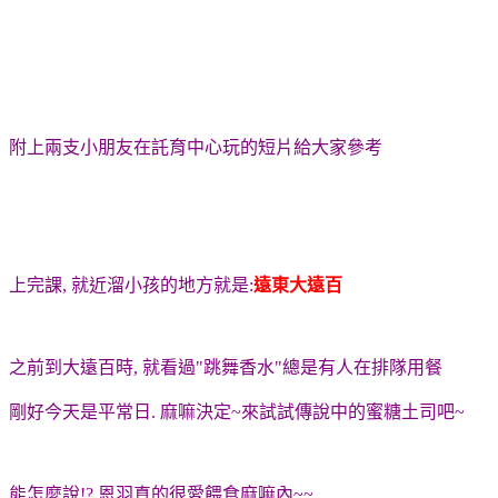
附上兩支小朋友在託育中心玩的短片給大家參考
上完課, 就近溜小孩的地方就是:
遠東大遠百
之前到大遠百時, 就看過"跳舞香水"總是有人在排隊用餐
剛好今天是平常日. 麻嘛決定~來試試傳說中的蜜糖土司吧~
能怎麼說!? 恩羽真的很愛餵食麻嘛內~~