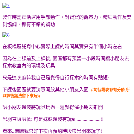
製作時需靈活運用手部動作，對寶寶的觀察力、精細動作及雙
側協調，都有不錯的幫助
在板橋區託育中心實際上課的時間其實只有半個小時左右
因為在上課前及上課後, 園區都有預留一小段時間讓小朋友去
探索教室內的環境及玩具
只是這次麻嘛我自己是覺得自行探索的時間有點短~
下課後園區就要消毒開放其他小朋友入園
...((每個場次都有分齡,所
以課後無法留下來玩))
讓小朋友還沒將玩具玩過一遍就得催小朋友離開
恩羽直嚷嚷著: 可是妹妹還沒有玩到....................!!
看來..麻嘛我只好下次再預約時段帶恩羽來玩了!