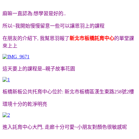
麻嘛一直認為:想學習是好的..
所以~我開始慢慢留意一些可以讓恩羽上的課程
在朋友的介紹下, 我幫恩羽報了
新北市板橋託育中心
的單堂課
來上上
這天要上的課程是--親子故事花園
板橋新板公共托育中心位於: 新北市
板橋區漢生東路
258
號
2
樓
環境十分的乾淨明亮
進入託育中心大門, 走廊十分可愛~小朋友對顏色很敏感呢