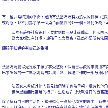
有一種非常特別的平衡，是所有法國媽媽努力追求的目標。那
或母親，都不用為了某一個角色而犧牲另外一個。她們認為，
法國有許多社會福利，要做到這一點比較簡單，但法國人
對大家都沒有好處，連孩子也會受害。雖然不是所有法國
讓孩子知道妳有自己的生活
法國媽媽覺得光是放下孩子享受悠閒，做自己喜歡的事情還不
巴黎認識的一位單親媽媽告訴我，她回職場工作的一部分原因
法國女人希望其他人看見她們除了身為母親，還有其他角
精神層面無比富足的樣子，生活或許很快就會真的豐富起
除了擁有自己的生活外，當然還有一些其他務實的理由。有些
題。一旦沒有自己的收入，她們在家就會失去地位和決策權，