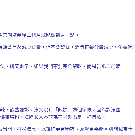
通常期望產後三個月就能做到這一點。
媽媽會自然減少食量，但不會禁食，週間正餐分量減少，午餐吃
法，研究顯示，如果我們不要完全禁吃，而是告訴自己晚
辣，欲蓋彌彰。法文沒有「辣媽」這個字眼，因為對法國
優雅裝扮。法國女人不認為在乎外表是一種自私。
就出門。打扮漂亮可以讓妳更有精神、感覺更平衡。別問我為什