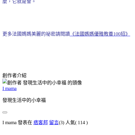
麼，它就是會。
更多法國媽媽美麗的祕密請閱讀
《法國媽媽優雅教養100招》
創作者介紹
I mama
發現生活中的小幸福
I mama 發表在
痞客邦
留言
(3)
人氣(
114
)