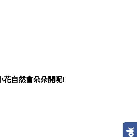
小花自然會朵朵開呢!