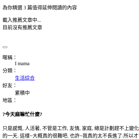
為你精選 3 篇值得延伸閱讀的內容
載入推薦文章中...
目前沒有推薦文章
暱稱：
I mama
分類：
生活綜合
好友：
累積中
地區：
?今天麻嘛忙什麼?
只是感慨, 人活著, 不管是工作, 友情, 家庭, 總是計劃趕不上
的一天. 這樣~大概真的很難吧. 也許~我真的太不長進了.所以才會希