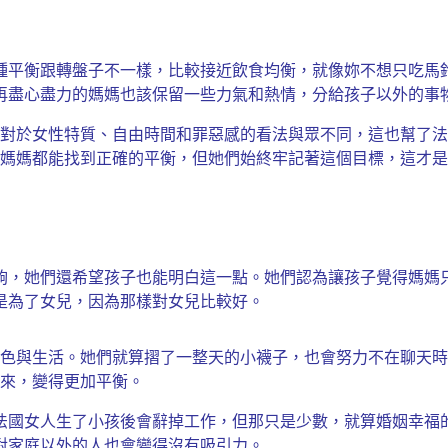
種平衡跟轉盤子不一樣，比較接近飲食均衡，就像妳不想只吃馬
再盡心盡力的媽媽也該保留一些力氣和熱情，分給孩子以外的事
對於女性特質、自由時間和罪惡感的看法與眾不同，這也幫了法
媽媽都能找到正確的平衡，但她們始終牢記著這個目標，這才是
夠，她們還希望孩子也能明白這一點。她們認為讓孩子覺得媽媽
是為了女兒，因為那樣對女兒比較好。
色與生活。她們就算摺了一整天的小襪子，也會努力不在聊天時
來，變得更加平衡。
法國女人生了小孩後會辭掉工作，但那只是少數，就算婚姻幸福
對家庭以外的人也會變得沒有吸引力。