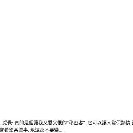
變化. 感覺~真的是個讓我又愛又恨的"秘密客". 它可以讓人常保熱
望某些事, 永遠都不要變.....