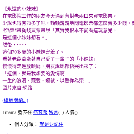
【永遠的小妹妹】
在電影院工作的朋友今天遇到有對老兩口來買電影票，
少說也得有70多了吧，顫顫巍巍地問電影票都怎麼賣多少錢，
老爺爺邊掏錢買票邊說「其實我根本不愛看這玩意兒，
是這個小妹妹想看。」
然後，
⋯⋯
這個70多歲的小妹妹害羞了。
看著老爺爺牽著自己愛了一輩子的「小妹妹」
慢慢得走進放映廳，朋友說她都快哭出來了：
「這個，就是我想要的愛情啊！
一生的浪漫、寵愛、遷就、以愛你為榮…」
圖片來自:網路
(繼續閱讀...)
I mama 發表在
痞客邦
留言
(1)
人氣(
)
個人分類：
就是要記住