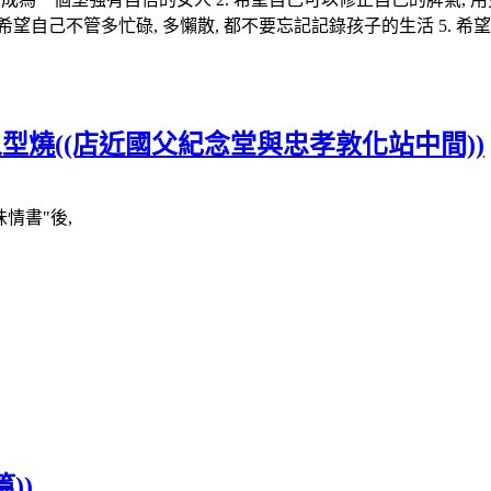
. 希望自己不管多忙碌, 多懶散, 都不要忘記記錄孩子的生活 5.
itty人型燒((店近國父紀念堂與忠孝敦化站中間))
情書"後,
))