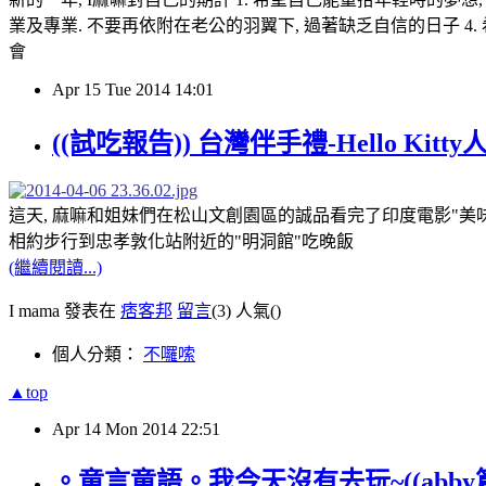
業及專業. 不要再依附在老公的羽翼下, 過著缺乏自信的日子 4
會
Apr
15
Tue
2014
14:01
((試吃報告)) 台灣伴手禮-Hello K
這天, 麻嘛和姐妹們在松山文創園區的誠品看完了印度電影"美味
相約步行到忠孝敦化站附近的"明洞館"吃晚飯
(繼續閱讀...)
I mama 發表在
痞客邦
留言
(3)
人氣(
)
個人分類：
不囉嗦
▲top
Apr
14
Mon
2014
22:51
。童言童語。我今天沒有去玩~((abby篇