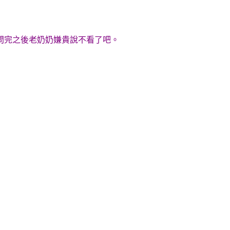
問完之後老奶奶嫌貴說不看了吧。