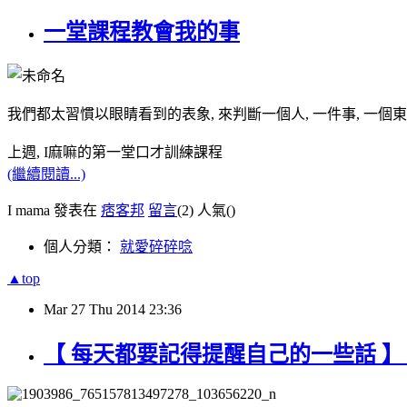
一堂課程教會我的事
我們都太習慣以眼睛看到的表象, 來判斷一個人, 一件事, 一個
上週, I麻嘛的第一堂口才訓練課程
(繼續閱讀...)
I mama 發表在
痞客邦
留言
(2)
人氣(
)
個人分類：
就愛碎碎唸
▲top
Mar
27
Thu
2014
23:36
【 每天都要記得提醒自己的一些話 】