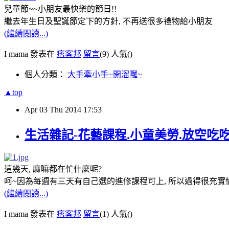
兒童節~~小朋友最快樂的節日!!
繼去年生日及聖誕節定下的方針, 不再送很多禮物給小朋友
(繼續閱讀...)
I mama 發表在
痞客邦
留言
(9)
人氣(
)
個人分類：
大手牽小手~開溜囉~
▲top
Apr
03
Thu
2014
17:53
生活雜記-花藝課程.小童美勞.放空吃
這幾天, 麻嘛都在忙什麼呢?
呵~因為每週有三天有自己選的進修課程可上, 所以過得很充實
(繼續閱讀...)
I mama 發表在
痞客邦
留言
(1)
人氣(
)