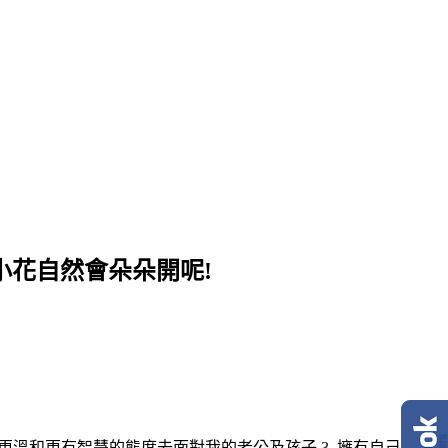
小花自然會朵朵開呢!
 用更溫和更有智慧的態度去面對我的老公及孩子 3. 擁有自己的事