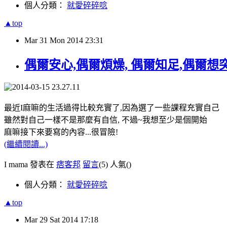
個人分類：
就愛碎碎唸
▲top
Mar
31
Mon
2014
23:31
偶爾安心,偶爾煩燥, 偶爾知足,偶爾想
最近I麻嘛的生活過得比較充實了,因為選了一些課程充實自己
雖然對自己一樣不是那麼有自信, 不過~我想至少是個開始
麻嘛接下來要寫的內容...很冒險!
(繼續閱讀...)
I mama 發表在
痞客邦
留言
(5)
人氣(
)
個人分類：
就愛碎碎唸
▲top
Mar
29
Sat
2014
17:18