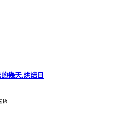
吃的幾天.烘焙日
愉快