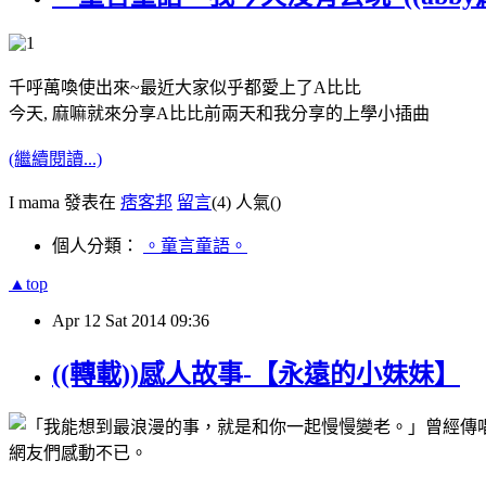
千呼萬喚使出來~最近大家似乎都愛上了A比比
今天, 麻嘛就來分享A比比前兩天和我分享的上學小插曲
(繼續閱讀...)
I mama 發表在
痞客邦
留言
(4)
人氣(
)
個人分類：
。童言童語。
▲top
Apr
12
Sat
2014
09:36
((轉載))感人故事-【永遠的小妹妹】