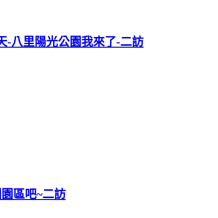
天-八里陽光公園我來了-二訪
園園區吧~二訪