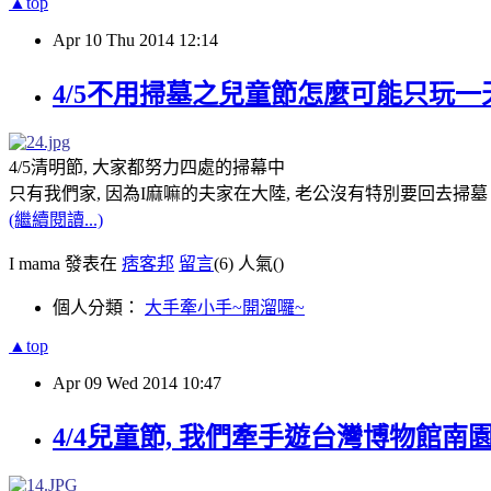
▲top
Apr
10
Thu
2014
12:14
4/5不用掃墓之兒童節怎麼可能只玩一
4/5清明節, 大家都努力四處的掃幕中
只有我們家, 因為I麻嘛的夫家在大陸, 老公沒有特別要回去掃墓
(繼續閱讀...)
I mama 發表在
痞客邦
留言
(6)
人氣(
)
個人分類：
大手牽小手~開溜囉~
▲top
Apr
09
Wed
2014
10:47
4/4兒童節, 我們牽手遊台灣博物館南