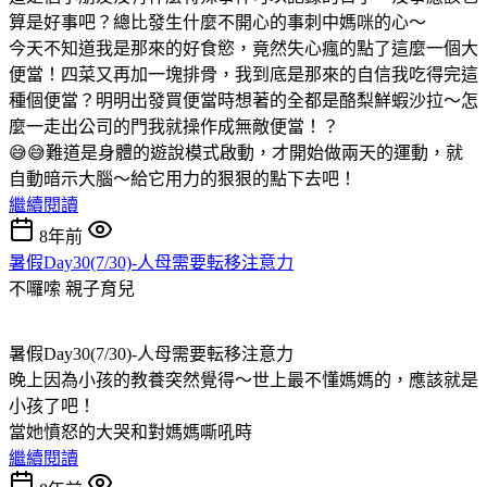
算是好事吧？總比發生什麼不開心的事刺中媽咪的心～
今天不知道我是那來的好食慾，竟然失心瘋的點了這麼一個大
便當！四菜又再加一塊排骨，我到底是那來的自信我吃得完這
種個便當？明明出發買便當時想著的全都是酪梨鮮蝦沙拉～怎
麼一走出公司的門我就操作成無敵便當！？
😅😅難道是身體的遊說模式啟動，才開始做兩天的運動，就
自動暗示大腦～給它用力的狠狠的點下去吧！
繼續閱讀
8年前
暑假Day30(7/30)-人母需要転移注意力
不囉嗦
親子育兒
暑假Day30(7/30)-人母需要転移注意力
晚上因為小孩的教養突然覺得～世上最不懂媽媽的，應該就是
小孩了吧！
當她憤怒的大哭和對媽媽嘶吼時
繼續閱讀