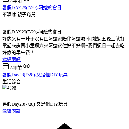
8年前
暑假DAY29(7/29)-阿嬤約會日
不囉嗦
親子育兒
暑假DAY29(7/29)-阿嬤約會日
好像又有一陣子沒有回阿嬤家陪伴阿嬤囉~阿嬤週五晚上就打
電話來詢問小童週六來阿嬤家住好不好啊~我們週日一起去吃
好像的早午餐！
繼續閱讀
8年前
暑假Day28(7/28)-又是個DIY玩具
生活綜合
暑假Day28(7/28)-又是個DIY玩具
繼續閱讀