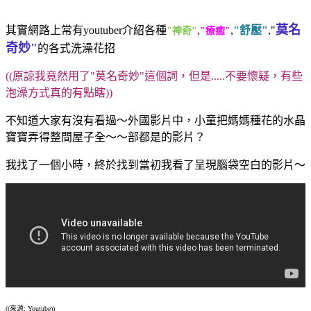
莫名
其實網路上常有youtuber介紹各種
,
,
"舒壓"
,"
"神奇"
"療癒"
奇妙"
的各式洗澡花招
((
原諒我竟然用了"莫名奇妙"這個詞，但是.....不要懷疑，有些
泡澡方式真的有點瞎))
不知道大家有沒有看過～外國影片中，小童把媽媽種花的水晶
寶寶弄得整間屋子全～～部都是的影片？
我找了一個小時，終於找到當初我看了呈現腦袋空白的影片～
((來源: Youtube))