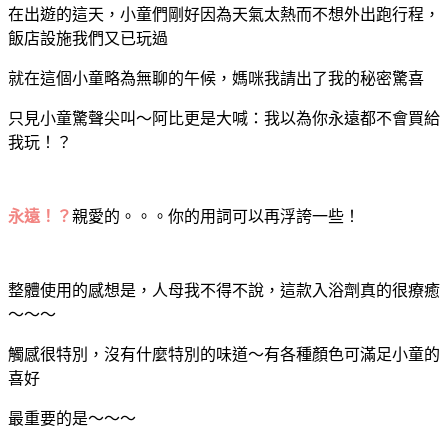
在出遊的這天，小童們剛好因為天氣太熱而不想外出跑行程，
飯店設施我們又已玩過
就在這個小童略為無聊的午候，媽咪我請出了我的秘密驚喜
只見小童驚聲尖叫～阿比更是大喊：
我以為你永遠都不會買給
我玩！？
永遠！？
親愛的。。。你的用詞可以再浮誇一些！
整體使用的感想是，人母我不得不說，這款入浴劑真的很療癒
～～～
觸感很特別，沒有什麼特別的味道～有各種顏色可滿足小童的
喜好
最重要的是～～～