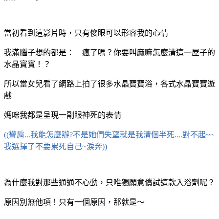
當初看到這影片時，只有傻眼可以形容我的心情
我滿腦子想的都是：
瘋了嗎？你要叫麻嘛怎麼清這一屋子的
水晶寶寶！？
所以當女兒看了網路上拍了很多水晶寶寶浴，各式水晶寶寶遊
戲
媽咪我都是呈現一副眼神死的表情
((聳肩...我能怎麼辦?不是她們失望就是我清個半死....對不起~~
我選擇了不要累死自己~淚奔
))
為什麼我對那些通通不心動，只唯獨願意償試這款入浴劑呢？
原因別無他項！只有一個原因，那就是～