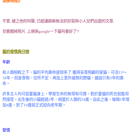
深夜時段
))
不管, 總之他的叫聲, 已經讓麻嘛無法好好寫與小人兒們出遊的文章,
甘脆關掉照片, 上網來google一下貓叫春好了!!
貓的發情與分娩
年齡
和人類相較之下，貓的平均壽命是短多了:獲得妥善照顧的家貓，可活13～
18年。但是食物、住所不定，再加上意外威脅的野貓，據說只有3年的壽
命。
許多主人均可從愛貓身上，學習生命的無常和可貴，對於愛貓的死也就能坦
然接受。出生後的小貓經過2年，相當於人類的24歲。自此之後，每隔1年增
加4歲，到了10歲就正式迎向老年期。
發情