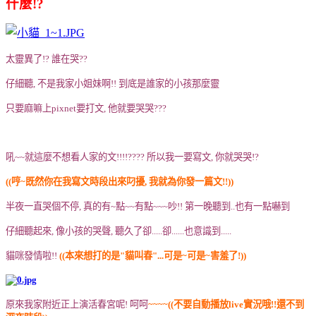
什麼!?
太靈異了!? 誰在哭??
仔細聽, 不是我家小姐妹啊!! 到底是誰家的小孩那麼靈
只要麻嘛上pixnet要打文, 他就要哭哭???
吼~~就這麼不想看人家的文!!!!???? 所以我一要寫文, 你就哭哭!?
((哼~既然你在我寫文時段出來叼擾, 我就為你發一篇文!!
))
半夜一直哭個不停, 真的有~點~~有點~~~吵!! 第一晚聽到..也有一點嚇到
仔細聽起來, 像小孩的哭聲, 聽久了卻.....卻......也意識到.....
貓咪發情啦!!
((本來想打的是"貓叫春"...可是~可是~害羞了!
))
原來我家附近正上演活春宮呢! 呵呵
~~~~((不要自動播放live實況哦!!還不到