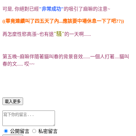
可是, 你絕對已經
"非常成功"
的吸引了麻嘛的注意~
((畢竟連續叫了四五天了內...應該要中場休息一下了吧??))
"騷"
再怎麼性慾高漲~也有退
的一天啊......
第五晚~麻嘛伴隨著貓叫春的背景音效......一個人打著....貓叫
春的文.....
哎~~
載入更多
公開留言
私密留言