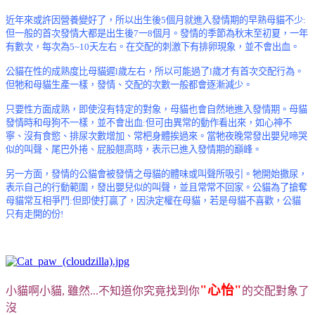
近年來或許因營養變好了，所以出生後5個月就進入發情期的早熟母貓不少:
但一般的首次發情大都是出生後7一8個月。發情的季節為秋末至初夏，一年
有數次，每次為5~10天左右。在交配的刺激下有排卵現象，並不會出血。
公貓在性的成熟度比母貓遲l歲左右，所以可能過了l歲才有首次交配行為。
但牠和母貓生產一樣，發情、交配的次數一般都會逐漸減少。
只要性方面成熟，即使沒有特定的對象，母貓也會自然地進入發情期。母貓
發情時和母狗不一樣，並不會出血:但可由異常的動作看出來，如心神不
寧、沒有食慾、排尿次數增加、常杷身體挨過來。當牠夜晚常發出嬰兒啼哭
似的叫聲、尾巴外捲、屁股翹高時，表示已進入發情期的巔峰。
另一方面，發情的公貓會被發情之母貓的體味或叫聲所吸引。牠開始撒尿，
表示自己的行動範圍，發出嬰兒似的叫聲，並且常常不回家。公貓為了搶奪
母貓常互相爭鬥:但即使打贏了，因決定權在母貓，若是母貓不喜歡，公貓
只有走開的份!
"心怡"
小貓啊小貓, 雖然...不知道你究竟找到你
的交配對象了
沒