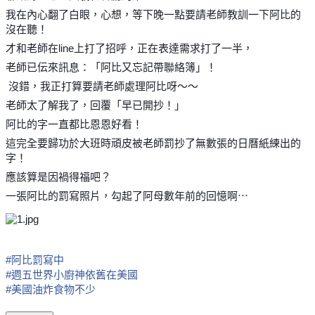
我在內心翻了白眼，心想，等下晚一點要請老師教訓一下阿比的
沒在聽！
才和老師在line上打了招呼，正在表達需求打了一半，
老師已伝來訊息：「阿比又忘記帶聯絡簿」！
沒錯，我正打算要請老師處理阿比呀～～
老師太了解我了，回覆「早已開抄！」
阿比的字一直都比恩恩好看！
這完全要歸功於大班時頑皮被老師罰抄了無數張的日曆紙練出的
字！
應該算是因禍得福吧？
一張阿比的罰寫照片，勾起了阿母數年前的回憶啊⋯
#
阿比罰寫中
#
週五世界小廚神依舊在美國
#
美國油炸食物不少