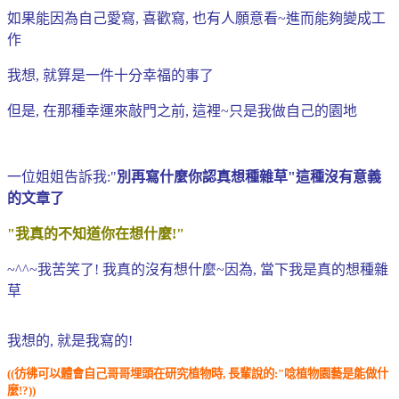
如果能因為自己愛寫, 喜歡寫, 也有人願意看~進而能夠變成工
作
我想, 就算是一件十分幸福的事了
但是, 在那種幸運來敲門之前, 這裡~只是我做自己的園地
一位姐姐告訴我:"
別再寫什麼你認真想種雜草"這種沒有意義
的文章了
"我真的不知道你在想什麼!"
~^^~我苦笑了! 我真的沒有想什麼~因為, 當下我是真的想種雜
草
我想的, 就是我寫的!
((彷彿可以體會自己哥哥埋頭在研究植物時, 長輩說的:"唸植物園藝是能做什
麼!?
))