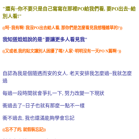
"還有~你不要只是自己寫寫在那裡PO給我們看, 要PO出去~給
別人看!"
((呵~我有啊! 我沒PO出去給人看, 那你們是怎麼看見我想種雜草的?
))
我知道姐姐說的是"要讓更多人看見我"
((又或者,我的貼文讓別人困擾了嗎?
人家~明明沒有一天PO N篇啊~))
自認為我是個隨遇而安的女人. 老天安排我怎麼過~我就怎麼
過
每過一段時間就會爭扎一下, 努力改變一下現狀
衝過去了~日子也就有那麼一點不一樣
衝不過去, 我也還滿能夠學會忘記
((忘不了的, 就假裝忘記))