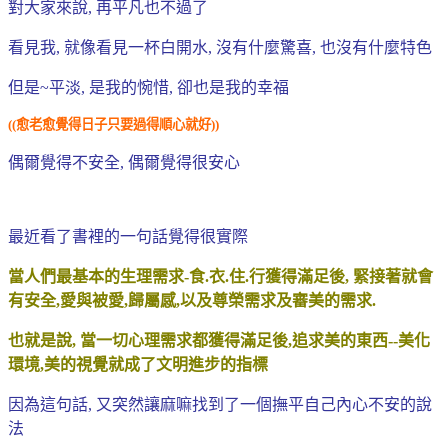
對大家來說, 再平凡也不過了
看見我, 就像看見一杯白開水, 沒有什麼驚喜, 也沒有什麼特色
但是~平淡, 是我的惋惜, 卻也是我的幸福
((愈老愈覺得日子只要過得順心就好))
偶爾覺得不安全, 偶爾覺得很安心
最近看了書裡的一句話覺得很實際
當人們最基本的生理需求-食.衣.住.行獲得滿足後, 緊接著就會
有安全,愛與被愛,歸屬感,以及尊榮需求及審美的需求.
也就是說, 當一切心理需求都獲得滿足後,追求美的東西--美化
環境,美的視覺就成了文明進步的指標
因為這句話, 又突然讓麻嘛找到了一個撫平自己內心不安的說
法