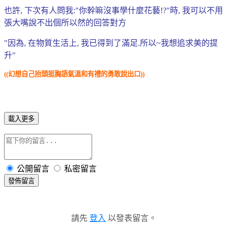
也許, 下次有人問我:"你幹嘛沒事學什麼花藝!?"時, 我可以不用
張大嘴說不出個所以然的回答對方
"因為, 在物質生活上, 我已得到了滿足.所以~我想追求美的提
升"
((幻想自己抬頭挺胸語氣溫和有禮的勇敢說出口))
載入更多
公開留言
私密留言
發佈留言
請先
登入
以發表留言。