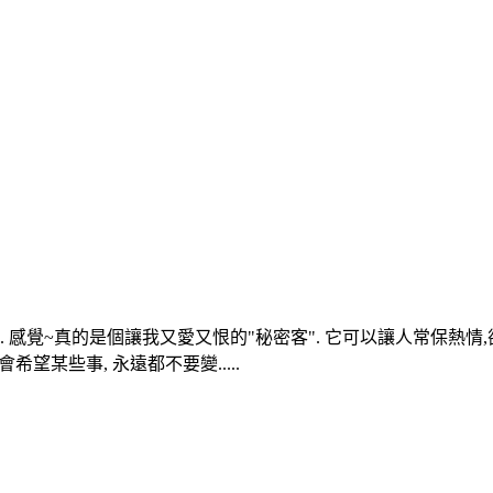
變化. 感覺~真的是個讓我又愛又恨的"秘密客". 它可以讓人常保熱
望某些事, 永遠都不要變.....