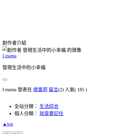
創作者介紹
I mama
發現生活中的小幸福
I mama 發表在
痞客邦
留言
(2)
人氣(
185
)
全站分類：
生活綜合
個人分類：
就是要記住
▲top