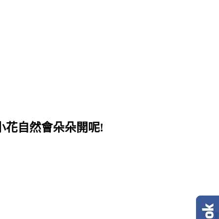
小花自然會朵朵開呢!