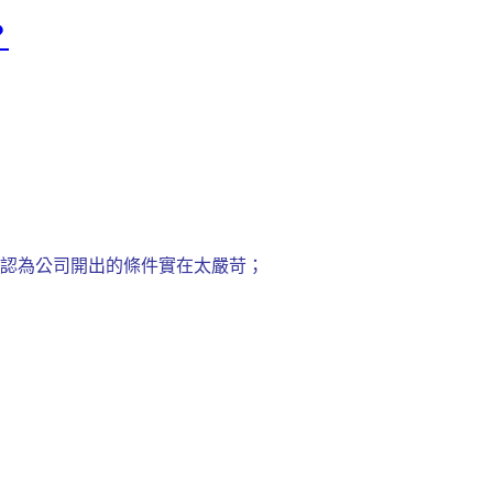
？
地認為公司開出的條件實在太嚴苛；