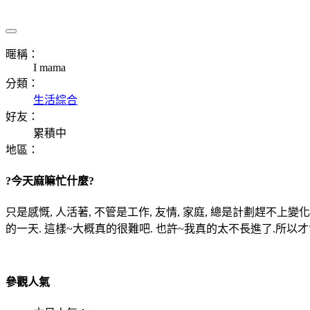
暱稱：
I mama
分類：
生活綜合
好友：
累積中
地區：
?今天麻嘛忙什麼?
只是感慨, 人活著, 不管是工作, 友情, 家庭, 總是計劃趕不上
的一天. 這樣~大概真的很難吧. 也許~我真的太不長進了.所以才會希
參觀人氣