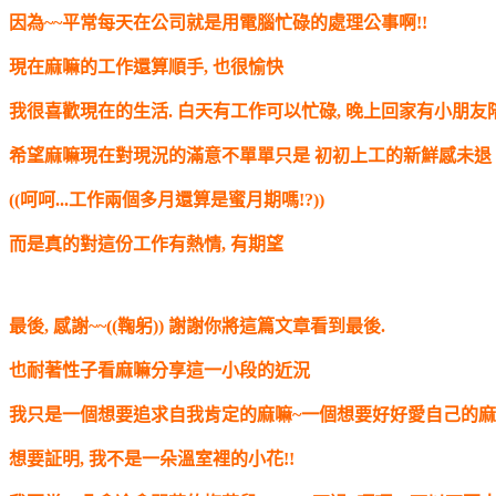
因為~~平常每天在公司就是用電腦忙碌的處理公事啊!!
現在麻嘛的工作還算順手, 也很愉快
我很喜歡現在的生活. 白天有工作可以忙碌, 晚上回家有小朋友
希望麻嘛現在對現況的滿意不單單只是 初初上工的新鮮感未退
((呵呵...工作兩個多月還算是蜜月期嗎!?))
而是真的對這份工作有熱情, 有期望
最後, 感謝~~((鞠躬)) 謝謝你將這篇文章看到最後.
也耐著性子看麻嘛分享這一小段的近況
我只是一個想要追求自我肯定的麻嘛~一個想要好好愛自己的
想要証明, 我不是一朵溫室裡的小花!!