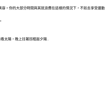
術美容。你的大部分時間與其就浪費在這樣的情況下，不如去享受運動
。
口看太陽，晚上拄著拐棍敲夕陽…