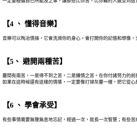
一定要極儘自己所能及之事，讓那些比你苦、比你難的人感受到這
【4 、 懂得音樂】
音樂可以陶冶情操，它會洗滌你的身心。會打開你的記憶和想像，
【5、 避開兩種苦】
塵間有兩苦，一是得不到之苦，二是鍾情之苦。在你付諸努力的前
如果在這時候還有這樣的情愫，一定要像打掃灰塵一樣，把它從心
【6 、 學會承受】
有些事情需要無聲無息地忘記，經過一次，就長一次智慧；有些苦