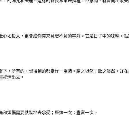
世上的陽光和美麗。這樣的善良常常是播種，不意間，就會開出最美
全心地投入，更會給你帶來意想不到的寧靜。它是日子中的味精，點
提下，所有的、想得到的都當作一場賭。勝之坦然；敗之淡然。好在
屋裡清出去。
痛和煩惱需要默默地去承受；歷煉一次；豐富一次。