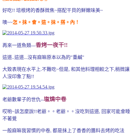
好吃!! 培根烤的香酥微焦~搭配干貝的鮮嫩味美~
噢~~
怎。抺。會。這。抺。搭。內！
香烤一夜干!!
再來一道魚類---
這道..這道...沒有麻嘛原本以為的"重鹹"
大致表現在水平上.不難吃~但是, 和其他料理相較之下,稍微讓
人沒印象了點!!
塩燒中卷
老爺數輩子的世仇--
哎喲~該怎麼說!!老爺。。老爺。。沒吃到這道, 回家可能會睡
不著覺
一般麻嘛我習慣的中卷, 都是抹上了香香的醬料去烤的吃法