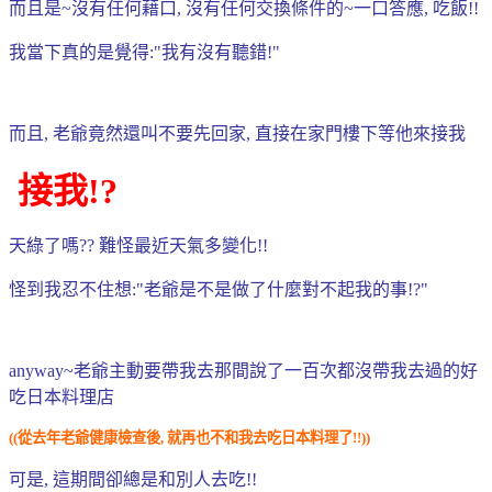
而且是~沒有任何藉口, 沒有任何交換條件的~一口答應, 吃飯!!
我當下真的是覺得:"我有沒有聽錯!"
而且, 老爺竟然還叫不要先回家, 直接在家門樓下等他來接我
接我!?
天綠了嗎?? 難怪最近天氣多變化!!
怪到我忍不住想:"老爺是不是做了什麼對不起我的事!?"
anyway~老爺主動要帶我去那間說了一百次都沒帶我去過的好
吃日本料理店
((從去年老爺健康檢查後, 就再也不和我去吃日本料理了!!))
可是, 這期間卻總是和別人去吃!!