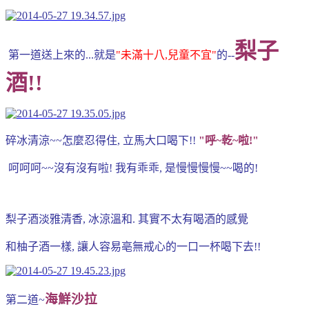
梨子
第一道送上來的...就是
"未滿十八,兒童不宜"
的--
酒!!
碎冰清涼~~怎麼忍得住, 立馬大口喝下!!
"呼~乾~啦!"
呵呵呵~~沒有沒有啦! 我有乖乖, 是慢慢慢慢~~喝的!
梨子酒淡雅清香, 冰涼溫和. 其實不太有喝酒的感覺
和柚子酒一樣, 讓人容易亳無戒心的一口一杯喝下去!!
海鮮沙拉
第二道~