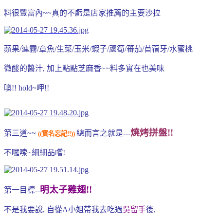
料很豐富內~~真的不虧是店家推薦的主要沙拉
蘋果/連霧/章魚/生菜/玉米/蝦子/蘆筍/蕃茄/苜蓿牙/水蜜桃
微酸的醬汁, 加上點點芝麻香~~料多實在也美味
噢!! hold~呷!!
燒烤拼盤!!
第三道~~
總而言之就是---
((實名忘記!!))
不囉嗦~細細品嚐!
明太子雞翅!!
第一目標--
不是我要說, 自從A小姐帶我去吃過
吳留手
後,