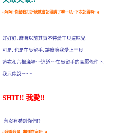
((呵呵~你給我打折我就會記得講了嘛~~吼~下次記得啊!!
))
好好好, 麻嘛以前其實不特愛干貝這味兒
可是, 也是在吳留手, 讓麻嘛我愛上干貝
這次和六根漁場~~這道~~在吳留手的高壓條件下,
我只能說~~~~
SHIT!! 我愛!!
有沒有嚇到你們!?
((我看我是...嚇到店家吧!!))