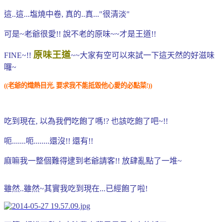
這..這...塩燒中卷, 真的..真..."很清淡"
可是~老爺很愛!! 說不老的原味~~才是王道!!
原味王道
FINE~!!
~~大家有空可以來試一下這天然的好滋味
囉~
((老爺的熾熱目光, 要求我不能抵毀他心愛的必點菜!
))
吃到現在, 以為我們吃飽了嗎!? 也該吃飽了吧~!!
呃.......呃........還沒!! 還有!!
麻嘛我一整個難得逮到老爺請客!! 放肆亂點了一堆~
雖然..雖然~其實我吃到現在...已經飽了啦!