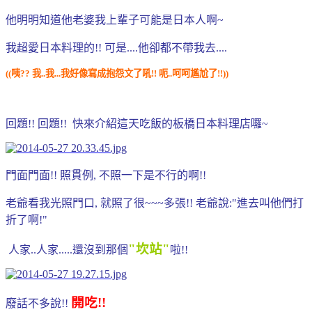
他明明知道他老婆我上輩子可能是日本人啊~
我超愛日本料理的!! 可是....他卻都不帶我去....
((咦?? 我..我...我好像寫成抱怨文了吼!! 呃..呵呵尷尬了!!
))
回題!! 回題!! 快來介紹這天吃飯的板橋日本料理店囉~
門面門面!! 照貫例, 不照一下是不行的啊!!
老爺看我光照門口, 就照了很~~~多張!! 老爺說:"進去叫他們打
折了啊!"
"坎站"
人家..人家.....還沒到那個
啦!!
開吃!!
廢話不多說!!