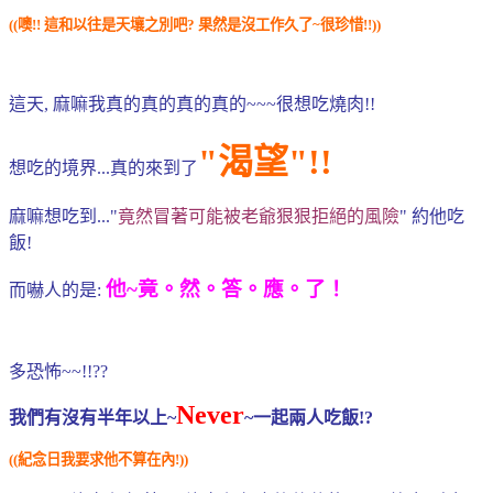
((噢!! 這和以往是天壤之別吧? 果然是沒工作久了~很珍惜!!))
這天, 麻嘛我真的真的真的真的~~~很想吃燒肉!!
"渴望"!!
想吃的境界...真的來到了
麻嘛想吃到..."
竟然冒著可能被老爺狠狠拒絕的風險
" 約他吃
飯!
他~竟。然。答。應。了！
而嚇人的是:
多恐怖~~!!??
Never
我們有沒有半年以上~
~一起兩人吃飯!?
((紀念日我要求他不算在內!))