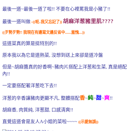
最後一道~最後一道了啦!! 不要在心裡罵我是小豬了!!
胡麻洋葱豬里肌????
最後一道叫做
--((呃..我又忘記了))
((歹勢歹勢!! 我現在有邊寫文邊反省中.......羞愧....
))
這道菜真的算是挺特別的!!
原本我以為它是道熱菜, 沒想到送上來卻是道冷盤
但是~胡麻醬真的好香啊~豬肉片搭配上洋葱和生菜, 真是絕配
內!!
一定要搭配著洋葱吃下去!!
香
純
甜
爽
洋葱的辛香讓豬肉更顯不凡, 整體搭配
~
~
~
!!
胡麻香, 肉質純, 洋葱甜, 口感清爽!!
直覺這道會是友人A小姐的菜啦~~~~
((示愛無誤))