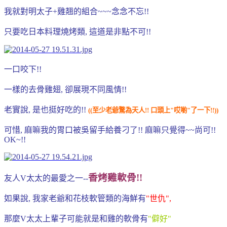
我就對明太子+雞翘的組合~~~念念不忘!!
只要吃日本料理燒烤類, 這道是非點不可!!
一口咬下!!
一樣的去骨雞翅, 卻展現不同風情!!
老實說, 是也挺好吃的!!
((至少老爺驚為天人!! 口頭上"哎喲"了一下!!))
可惜,
麻嘛我的胃口被吳留手給養刁了!! 麻嘛只覺得~~尚可!!
OK~!!
香烤雞軟骨!!
友人V太太的最愛之一--
如果說, 我家老爺和花枝軟管類的海鮮有
"世仇",
那麼V太太上輩子可能就是和雞的軟骨有
"僻好"