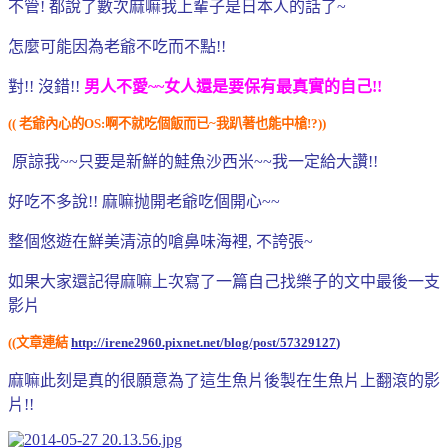
不管! 都說了數次麻嘛我上輩子是日本人的話了~
怎麼可能因為老爺不吃而不點!!
對!! 沒錯!!
男人不愛~~女人還是要保有最真實的自己!!
((
老爺內心的OS:啊不就吃個飯而已~我趴著也能中槍!?))
原諒我~~只要是新鮮的鮭魚沙西米~~我一定給大讚!!
好吃不多說!! 麻嘛抛開老爺吃個開心~~
整個悠遊在鮮美清涼的嗆鼻味海裡, 不誇張~
如果大家還記得麻嘛上次寫了一篇自己找樂子的文中最後一支
影片
((文章連結
http://irene2960.pixnet.net/blog/post/57329127
)
麻嘛此刻是真的很願意為了這生魚片後製在生魚片上翻滾的影
片!!