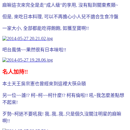
麻嘛這次來完全是走"成人級"的享用, 沒有點到關東煮類~
但是, 來吃日本料理, 可以不再擔心小人兒不適合生食冷盤
一家大小, 全部都能吃得飽飽, 如獲至寶啊!!
吧台風情~~果然很有日本味啦!!
名人加持!!
本土天王吳宗憲也曾經來到這裡大筷朵頤
另一位~~誰!? 柯~柯~~柯什麼!? 柯有倫啦!! 吼~我怎麼差點想
不起來!
歹勢~柯迷不要吼我! 我..我..我..只是個久沒關注明星的麻嘛
啊!!