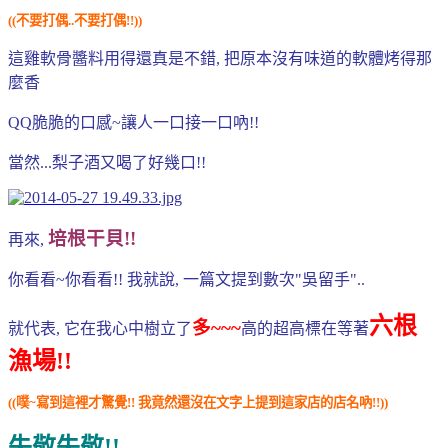
((
不要打偶..不要打偶!!))
這雞軟骨醬料用得還真是不錯, 把原本沒有味道的軟體烤得那
麼香
QQ脆脆的口感~讓人一口接一口吶!!
當然...梨子酒又喝了好幾口!!
培根干貝!!
再來,
你看看~你看看!! 我就說, 一篇文提到數次"吳留手"..
六根
多~~~
就代表, 它在我心中樹立了
高的超高標在等著
漁場!!
((噗~寫到這裡才驚覺!! 我竟然還沒在文字上提到這家店的店名吶!!))
失敬失敬!!